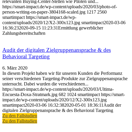
relevanten Buying-Center-Stellen wie Piloten und...
https://smart-impact.de/wp-content/uploads/2020/03/photo-of-
person-writing-on-paper-3804168-scaled.jpg
1217
2560
smartimpact
https://smart-impact.de/wp-
content/uploads/2020/12/X2-300x123.jpg
smartimpact
2020-03-06
16:36:23
2020-09-15 11:23:31
Ermittlung gewerblicher
Zahlungsbereitschaften
Audit der digitalen Zielgruppenansprache & des
Behavioral Targeting
6. März 2020
In diesem Projekt haben wir für unseren Kunden die Performanz
seiner verschiedenen Targeting-Produkte zur Zielgruppenansprache
untersucht. Dabei wurden die verschiedenen...
https://smart-impact.de/wp-content/uploads/2020/03/Ultima-
Encuesta-Doxa-Stratmark.jpg
682
1024
smartimpact
https://smart-
impact.de/wp-content/uploads/2020/12/X2-300x123.jpg
smartimpact
2020-03-06 16:32:38
2020-05-01 18:36:11
Audit der
digitalen Zielgruppenansprache & des Behavioral Targeting
Zu den Fallstudien
Zu den Fallstudien