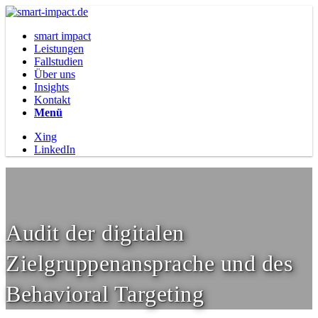
smart impact
Leistungen
Fallstudien
Über uns
Insights
Kontakt
Menü
Xing
LinkedIn
Audit der digitalen
Zielgruppenansprache und des
Behavioral Targeting